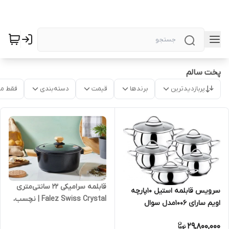
پخت سالم
پربازدیدترین
برندها
قیمت
دسته‌بندی
فقط م
قابلمه سرامیکی ۲۲ سانتی‌متری
سرویس قابلمه استیل 10پارچه
Falez Swiss Crystal | نچسب،
اویم سارای 1006مدل سوال
بادوام و سال
29,800,000