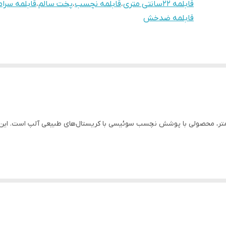
قابلمه ۲۲سانتی متری
،
قابلمه نچسب
،
پخت سالم
،
قابلمه سرا
قابلمه ضدخش
امیکی Falez Swiss Crystal با سایز 22 سانتی‌متر، محصولی با پوشش نچسب سوئیسی با کریستال‌های طبیع
 مرطوب
م