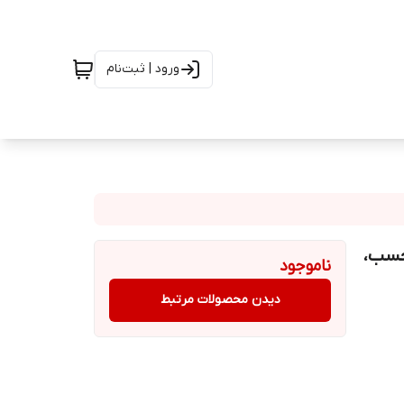
ورود | ثبت‌نام
متری Falez Swiss Crystal | نچسب،
ناموجود
دیدن محصولات مرتبط