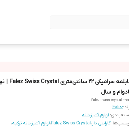
قابلمه سرامیکی ۲۲ سانتی‌
ادوام و سال
Falez swıss crystal ۲۲
ند:
Falez
ته‌بندی
:
لوازم آشپزخانه
چسب‌ها :
گارانتی دار
،
Falez Swiss Crystal
،
لوازم آشپزخانه ترکیه
،