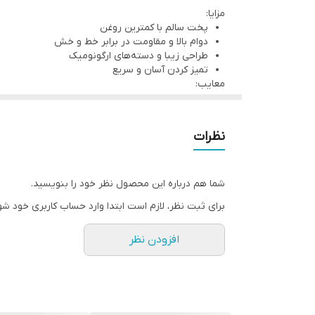
مزایا:
قابل استفاده برای انواع اجاق‌ها: گاز، برقی، سرامیکی، 
پخت سالم با کمترین روغن
دوام بالا و مقاومت در برابر خط و خش
طراحی زیبا و دسته‌های ارگونومیک
تمیز کردن آسان و سریع
معایب:
مناسب حرارت متوسط و نباید روی شعله بسیار زیاد 
وزن کمی بیشتر نسبت به قابلمه‌های آلومینیومی س
جمع‌بندی:
نظرات
قابلمه ۲۴ سانتی‌متری Falez Swiss Crystal انتخابی ایده‌آل برای آشپزی سالم و راحت است. با پوشش نچسب سوئیسی و بدنه مقاوم، تجربه آشپزی ایمن و آسان را فراهم می‌کند.
شما هم درباره این محصول نظر خود را بنویسید.
برای ثبت نظر، لازم است ابتدا وارد حساب کاربری خود شو
افزودن نظر