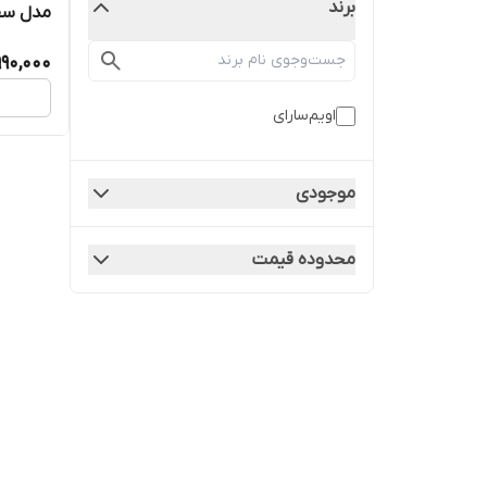
برند
مدل سفیرک
990,000
اویم‌سارای
موجودی
محدوده قیمت