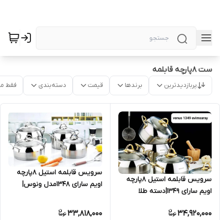
ست ۸پارچه قابلمه
پربازدیدترین
برندها
قیمت
دسته‌بندی
فقط م
سرویس قابلمه استیل ۸پارچه
سرویس قابلمه استیل ۸پارچه
اویم سارای ۱۳۴۸مدل ونوس|
اویم سارای ۱۳۴۹|دسته طلا
دسته استیل
33,818,000
34,920,000