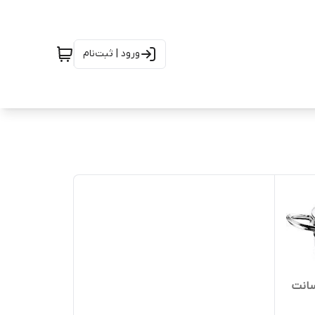
ورود | ثبت‌نام
دودسته درب دار استیل ۲۸سانت