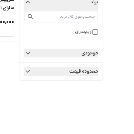
برند
سارای 1001مدل آسوده
00,000
اویم‌سارای
موجودی
محدوده قیمت