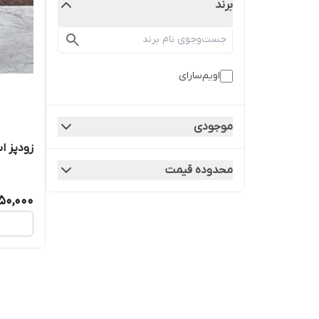
برند
اویم‌سارای
موجودی
زودپز استیل ۶لیتراوی
محدوده قیمت
250,000