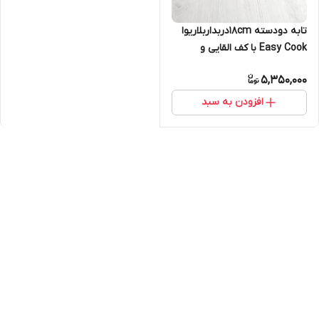
تابه دودسته ۱۸cmدربداربلاریوا
Easy Cook با کف القایی و
پوشش سرامیکی | خرید تابه
5,350,000
BELARIVA اصل
افزودن به سبد