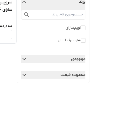
برند
سارای 1006مدل سوال
800,000
اویم‌سارای
هاوسبرگ آلمان
موجودی
محدوده قیمت