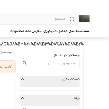
دسته‌بندی محصولات
پیگیری سفارش
همه محصولات
%D8%B3%D9%88%D8%B3%DB%8C%D8%B3%20%D8%B3%D8%A7%D8%B2
مرتب‌سازی
جستجو در نتایج
کالایی 
دسته‌بندی
برند