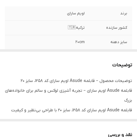
برند
اویم سارای
کشور سازنده
ترکیه🇹🇷
سایز دهنه
۲۰cm
ارتفاع قابلمه
۱۰cm
توضیحات
قابلیت
نچسب بودن طبیعی بدون هیچگونه پوشش
داخلی
توضیحات محصول – قابلمه Asude اویم سارای کد 1258، سایز 20
قابلمه Asude اویم سارای – تجربه آشپزی لوکس و سالم برای خانواده‌های
تکنولوژی
نچسب دایمی با استفاده از تکنیک پرداخت
سطحی و کف سوپر کپسول ۳لایه
بزرگ
قابلمه Asude اویم سارای کد 1258، سایز 20 با طراحی بی‌نظیر و کیفیت
ظرفیت
۳لیتر
ساخت استیل آلمانی و کف مقاوم آلمانی، تجربه‌ای متفاوت از آشپزی را به
جنس
استیل ضدزنگ آلمانی ۱۸/۱۰
خانه شما می‌آورد. این قابلمه مخصوص خانم‌های خانه‌دار است که به
نقد و بررسی