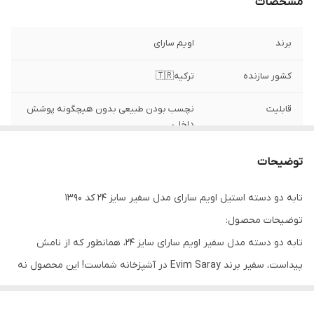
مشخصات
برند
اویم سارای
کشور سازنده
ترکیه🇹🇷
قابلیت
نچسب بودن طبیعی بدون هیچگونه پوشش
داخلی
تکنولوژی
نچسب دایمی با استفاده از تکنیک پرداخت
توضیحات
سطحی و کف سوپر کپسول 5لایه
تابه دو دسته استیل اویم سارای مدل سفیر سایز ۲۴ کد ۱۳۹۰
فناوری
جدیدترین فناوری های متالوژی آلمان
توضیحات محصول:
جنس
استیل ضدزنگ آلمانی ۱۸/۱۰
تابه دو دسته مدل سفیر اویم سارای سایز ۲۴، همانطور که از نامش
پیداست، سفیر برند Evim Saray در آشپزخانه شماست! این محصول نه
جنس بدنه
استیل ضدزنگ آلمانی ۱۸/۱۰با روکش شیشه ای
خاص
تنها یک ابزار آشپزی، بلکه همراهی مطمئن برای بانوی خانه است تا با
آرامش، اعتماد و لذت کامل غذاهای خوشمزه و سالم برای خانواده آماده